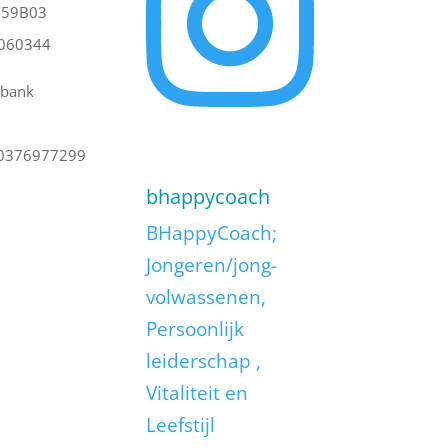
759B03
060344
bank
0376977299
bhappycoach
BHappyCoach;
Jongeren/jong-
volwassenen,
Persoonlijk
leiderschap ,
Vitaliteit en
Leefstijl