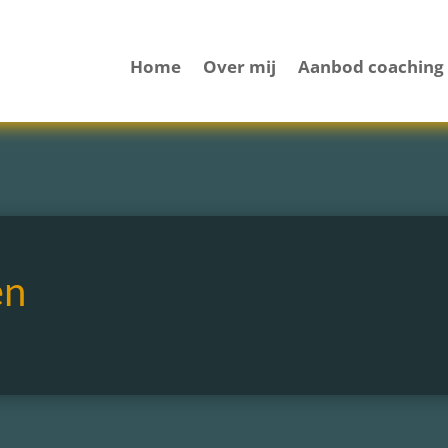
Home
Over mij
Aanbod coaching
en