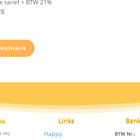
fde tarief + BTW 21%
eg
 NATHALIE
nu
Links
Ban
Happy
r mij
BTW Nr.: