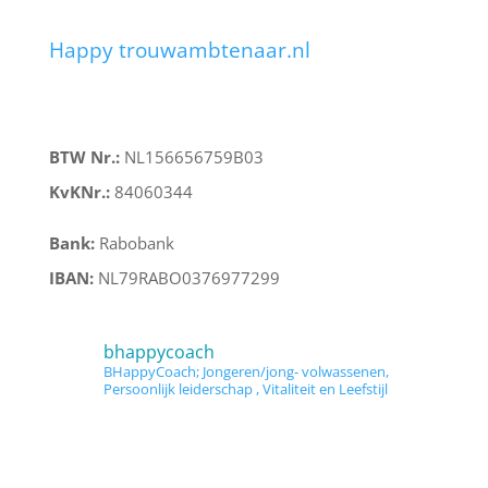
Links
Happy trouwambtenaar.nl
Bankgegevens
BTW Nr.:
NL156656759B03
KvKNr.:
84060344
Bank:
Rabobank
IBAN:
NL79RABO0376977299
bhappycoach
BHappyCoach; Jongeren/jong- volwassenen,
Persoonlijk leiderschap , Vitaliteit en Leefstijl