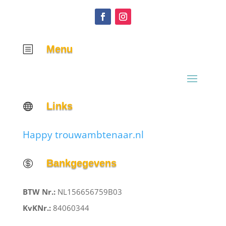
Menu
b
Links

Happy trouwambtenaar.nl
Bankgegevens

BTW Nr.:
NL156656759B03
KvKNr.:
84060344