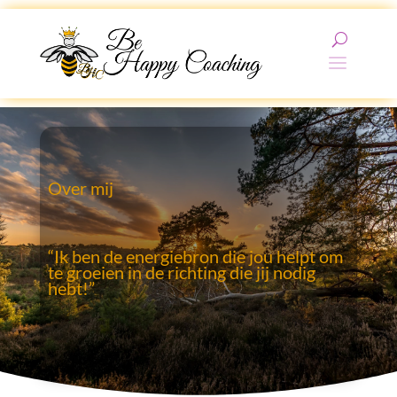
Over mij
“Ik ben de energiebron die jou helpt om
te groeien in de richting die jij nodig
hebt!”