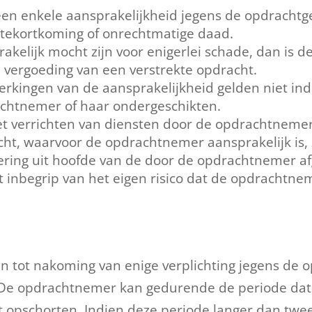
n enkele aansprakelijkheid jegens de opdrachtge
tekortkoming of onrechtmatige daad.
elijk mocht zijn voor enigerlei schade, dan is de
 vergoeding van een verstrekte opdracht.
erkingen van de aansprakelijkheid gelden niet ind
achtnemer of haar ondergeschikten.
et verrichten van diensten door de opdrachtneme
t, waarvoor de opdrachtnemer aansprakelijk is, z
kering uit hoofde van de door de opdrachtnemer a
t inbegrip van het eigen risico dat de opdrachtne
 tot nakoming van enige verplichting jegens de op
De opdrachtnemer kan gedurende de periode dat
t opschorten. Indien deze periode langer dan twe